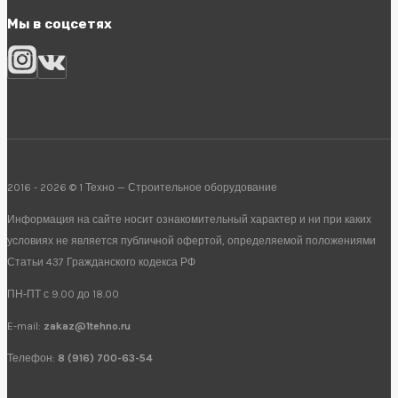
Мы в соцсетях
2016 - 2026 © 1 Техно — Строительное оборудование
Информация на сайте носит ознакомительный характер и ни при каких
условиях не является публичной офертой, определяемой положениями
Статьи 437 Гражданского кодекса РФ
ПН-ПТ с 9.00 до 18.00
E-mail:
zakaz@1tehno.ru
Телефон:
8 (916) 700-63-54