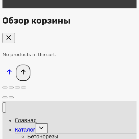
Обзор корзины
No products in the cart.
Главная
Развернуть
Каталог
дочернее
Бетонорезы
меню