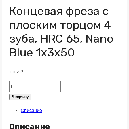
Концевая фреза с
плоским торцом 4
зуба, HRC 65, Nano
Blue 1х3х50
1 102
₽
Концевая
фреза
В корзину
с
Описание
плоским
торцом
Описание