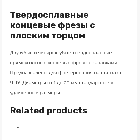
4
зуба,
Твердосплавные
HRC
концевые фрезы с
65,
плоским торцом
Nano
Blue
Двузубые и четырехзубые твердосплавные
1х3х50
прямоугольные концевые фрезы с канавками.
quantity
Предназначены для фрезерования на станках с
ЧПУ. Диаметры от 1 до 20 мм стандартные и
удлиненные размеры.
Related products