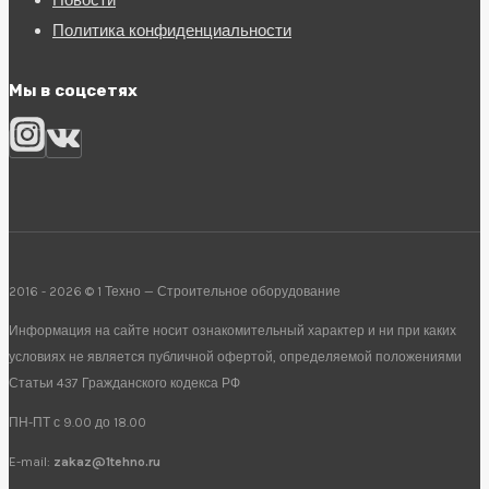
Новости
Политика конфиденциальности
Мы в соцсетях
2016 - 2026 © 1 Техно — Строительное оборудование
Информация на сайте носит ознакомительный характер и ни при каких
условиях не является публичной офертой, определяемой положениями
Статьи 437 Гражданского кодекса РФ
ПН-ПТ с 9.00 до 18.00
E-mail:
zakaz@1tehno.ru