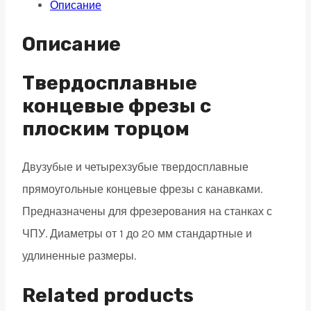
Описание
плоским
торцом
Описание
4
зуба,
Твердосплавные
HRC
концевые фрезы с
45,
плоским торцом
AlTiN,
удлиненная
Двузубые и четырехзубые твердосплавные
12х45х100
прямоугольные концевые фрезы с канавками.
quantity
Предназначены для фрезерования на станках с
ЧПУ. Диаметры от 1 до 20 мм стандартные и
удлиненные размеры.
Related products