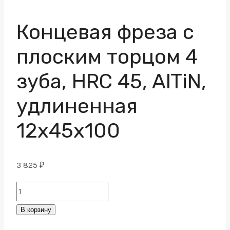
Концевая фреза с
плоским торцом 4
зуба, HRC 45, AlTiN,
удлиненная
12х45х100
3 825
₽
Концевая
фреза
В корзину
с