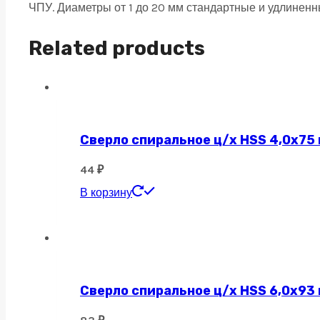
ЧПУ. Диаметры от 1 до 20 мм стандартные и удлинен
Nano
Blue,
Related products
удлиненная
6х25х75
quantity
Сверло спиральное ц/х HSS 4,0х75
44
₽
В корзину
Сверло спиральное ц/х HSS 6,0х93