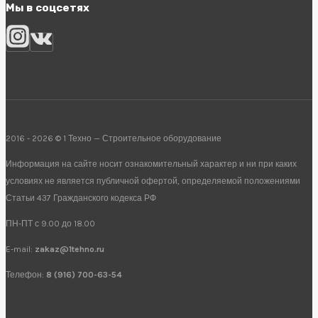
Мы в соцсетях
2016 - 2026 © 1 Техно — Строительное оборудование
Информация на сайте носит ознакомительный характер и ни при каких
условиях не является публичной офертой, определяемой положениями
Статьи 437 Гражданского кодекса РФ
ПН-ПТ с 9.00 до 18.00
E-mail:
zakaz@1tehno.ru
Телефон:
8 (916) 700-63-54