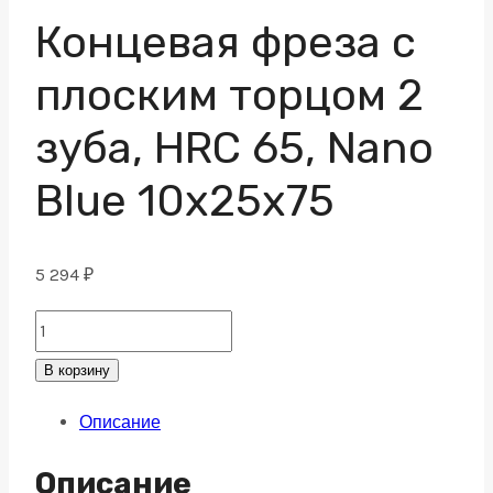
Концевая фреза с
плоским торцом 2
зуба, HRC 65, Nano
Blue 10х25х75
5 294
₽
Концевая
фреза
В корзину
с
Описание
плоским
торцом
Описание