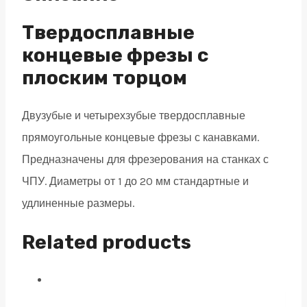
2
зуба,
Твердосплавные
HRC
концевые фрезы с
65,
плоским торцом
Nano
Blue
Двузубые и четырехзубые твердосплавные
10х25х75
прямоугольные концевые фрезы с канавками.
quantity
Предназначены для фрезерования на станках с
ЧПУ. Диаметры от 1 до 20 мм стандартные и
удлиненные размеры.
Related products