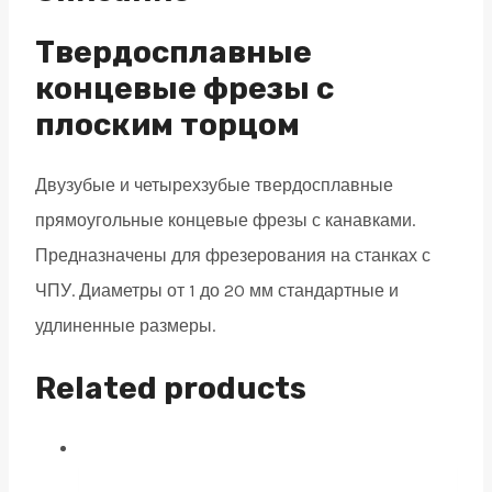
2
зуба,
Твердосплавные
HRC
концевые фрезы с
55,
плоским торцом
TiSiN
8х20х60
Двузубые и четырехзубые твердосплавные
quantity
прямоугольные концевые фрезы с канавками.
Предназначены для фрезерования на станках с
ЧПУ. Диаметры от 1 до 20 мм стандартные и
удлиненные размеры.
Related products