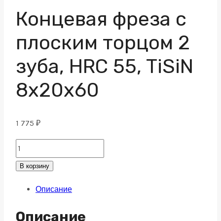
Концевая фреза с
плоским торцом 2
зуба, HRC 55, TiSiN
8х20х60
1 775
₽
Концевая
фреза
В корзину
с
Описание
плоским
торцом
Описание