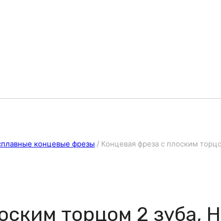
сплавные концевые фрезы
/
Концевая фреза с плоским торцом
оским торцом 2 зуба, H