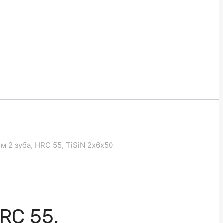
 2 зуба, HRC 55, TiSiN 2х6х50
RC 55,