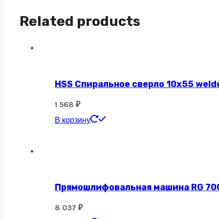
2х6х50
Related products
quantity
HSS Спиральное сверло 10х55 weld
1 568
₽
В корзину
Прямошлифовальная машина RG 700, 
8 037
₽