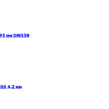
93 мм DIN338
SS 4,2 мм