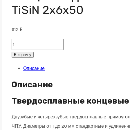
TiSiN 2х6х50
612
₽
Концевая
фреза
В корзину
с
Описание
плоским
торцом
Описание
2
зуба,
Твердосплавные концевые 
HRC
Двузубые и четырехзубые твердосплавные прямоугол
55,
ЧПУ. Диаметры от 1 до 20 мм стандартные и удлинен
TiSiN