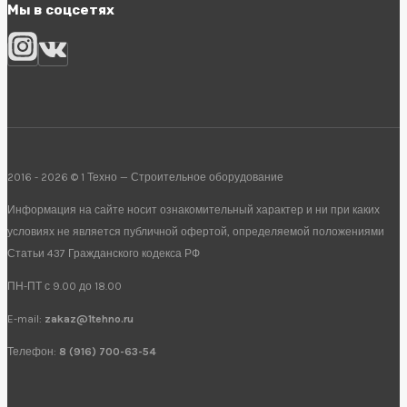
Мы в соцсетях
2016 - 2026 © 1 Техно — Строительное оборудование
Информация на сайте носит ознакомительный характер и ни при каких
условиях не является публичной офертой, определяемой положениями
Статьи 437 Гражданского кодекса РФ
ПН-ПТ с 9.00 до 18.00
E-mail:
zakaz@1tehno.ru
Телефон:
8 (916) 700-63-54