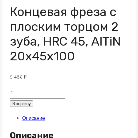
Концевая фреза с
плоским торцом 2
зуба, HRC 45, AlTiN
20х45х100
9 486
₽
Концевая
фреза
В корзину
с
Описание
плоским
торцом
Описание