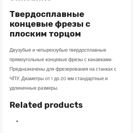
2
зуба,
Твердосплавные
HRC
концевые фрезы с
45,
плоским торцом
AlTiN
20х45х100
Двузубые и четырехзубые твердосплавные
quantity
прямоугольные концевые фрезы с канавками.
Предназначены для фрезерования на станках с
ЧПУ. Диаметры от 1 до 20 мм стандартные и
удлиненные размеры.
Related products