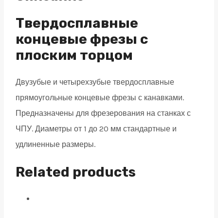
2
зуба,
Твердосплавные
HRC
концевые фрезы с
45,
плоским торцом
AlTiN
16х45х100
Двузубые и четырехзубые твердосплавные
quantity
прямоугольные концевые фрезы с канавками.
Предназначены для фрезерования на станках с
ЧПУ. Диаметры от 1 до 20 мм стандартные и
удлиненные размеры.
Related products