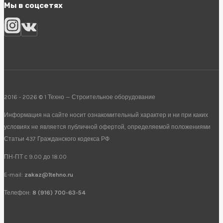
Мы в соцсетях
2016 - 2026 © 1 Техно — Строительное оборудование
Информация на сайте носит ознакомительный характер и ни при каких
условиях не является публичной офертой, определяемой положениями
Статьи 437 Гражданского кодекса РФ
ПН-ПТ с 9.00 до 18.00
E-mail:
zakaz@1tehno.ru
Телефон:
8 (916) 700-63-54