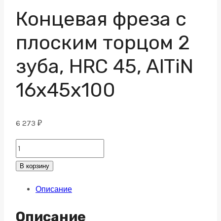
Концевая фреза с
плоским торцом 2
зуба, HRC 45, AlTiN
16х45х100
6 273
₽
Концевая
фреза
В корзину
с
Описание
плоским
торцом
Описание