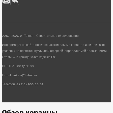
2016 - 2026 © 1 Техно — Строительное оборудование
Информация на сайте носит ознакомительный характер и ни при каких
условиях не является публичной офертой, определяемой положениями
Статьи 437 Гражданского кодекса РФ
ПН-ПТ с 9.00 до 18.00
E-mail:
zakaz@1tehno.ru
Телефон:
8 (916) 700-63-54
Обзор корзины