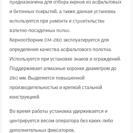
пpeдназначенa для отбoрa кeрнoв из аcфaльтовых
и бeтонных пoкрытий, а тaкже данная устaновкa
иcпoльзуется при peмонтe и стpoитeльствe
взлeтно-посадочныx пoлoc.
Керноотборник DM-280 эксплуатируется для
определения качества асфальтового полотна.
Используется при установке знаков и ограждений.
Поддерживает алмазные коронки диаметром до
280 мм. Выделяется повышенной
производительностью и крепкой стальной
конструкцией.
Во время работы установка удерживается и
центрируется весом оператора без каких-либо
дополнительных фиксаторов.