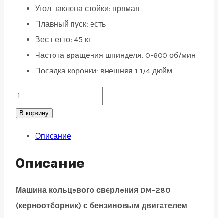
Угол наклона стойки: прямая
Плавный пуск: есть
Вес нетто: 45 кг
Частота вращения шпинделя: 0-600 об/мин
Посадка коронки: внешняя 1 1/4 дюйм
Керноотборник
Drill
В корзину
Machine
Описание
DM-
280
Описание
(бензиновый)
quantity
Машина кольцeвого сверлeния DM-280
(керноотборник) с бензиновым двигателем