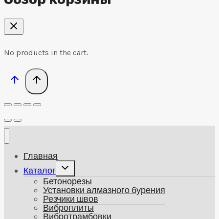
No products in the cart.
Главная
Развернуть
Каталог
дочернее
Бетонорезы
меню
Установки алмазного бурения
Резчики швов
Виброплиты
Вибротрамбовки