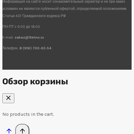
Информация на сайте носит ознакомительный характер и ни при каких
условиях не является публичной офертой, определяемой положениями
Статьи 437 Гражданского кодекса РФ
ПН-ПТ с 9.00 до 18.00
E-mail:
zakaz@1tehno.ru
Телефон:
8 (916) 700-63-54
Обзор корзины
No products in the cart.