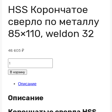
HSS Корончатое
сверло по металлу
85×110, weldon 32
48 605
₽
HSS
Корончатое
В корзину
сверло
Описание
по
металлу
Описание
85x110,
weldon
Корончатые сверла HSS