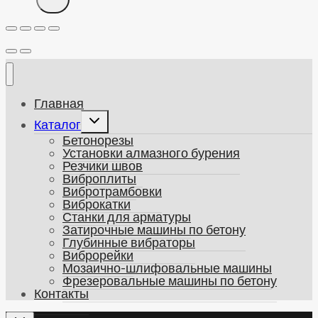
Главная
Развернуть
Каталог
дочернее
Бетонорезы
меню
Установки алмазного бурения
Резчики швов
Виброплиты
Вибротрамбовки
Виброкатки
Станки для арматуры
Затирочные машины по бетону
Глубинные вибраторы
Виброрейки
Мозаично-шлифовальные машины
Фрезеровальные машины по бетону
Контакты