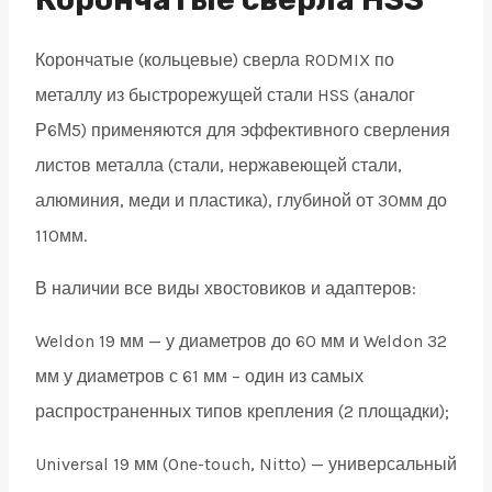
19
Корончатые (кольцевые) сверла RODMIX по
quantity
металлу из быстрорежущей стали HSS (аналог
Р6М5) применяются для эффективного сверления
листов металла (стали, нержавеющей стали,
алюминия, меди и пластика), глубиной от 30мм до
110мм.
В наличии все виды хвостовиков и адаптеров:
Weldon 19 мм — у диаметров до 60 мм и Weldon 32
мм у диаметров с 61 мм – один из самых
распространенных типов крепления (2 площадки);
Universal 19 мм (One-touch, Nitto) — универсальный