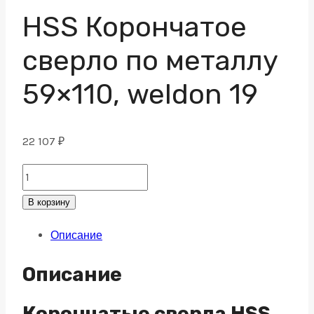
HSS Корончатое
сверло по металлу
59×110, weldon 19
22 107
₽
HSS
Корончатое
В корзину
сверло
Описание
по
металлу
Описание
59x110,
weldon
Корончатые сверла HSS