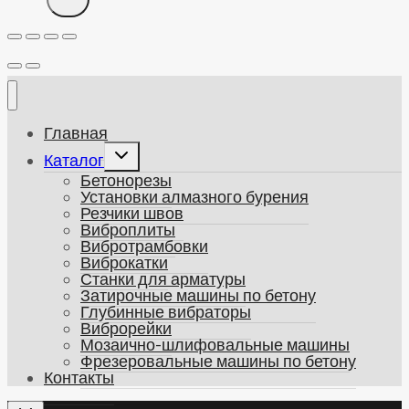
Главная
Развернуть
Каталог
дочернее
Бетонорезы
меню
Установки алмазного бурения
Резчики швов
Виброплиты
Вибротрамбовки
Виброкатки
Станки для арматуры
Затирочные машины по бетону
Глубинные вибраторы
Виброрейки
Мозаично-шлифовальные машины
Фрезеровальные машины по бетону
Контакты