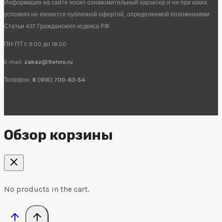
Информация на сайте носит ознакомительный характер и ни при каких
условиях не является публичной офертой, определяемой положениями
Статьи 437 Гражданского кодекса РФ
ПН-ПТ с 9.00 до 18.00
E-mail:
zakaz@1tehno.ru
Телефон:
8 (916) 700-63-54
Обзор корзины
No products in the cart.