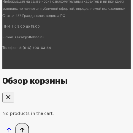
Информация на сайте носит ознакомительный характер и ни при каких
условиях не является публичной офертой, определяемой положениями
Статьи 437 Гражданского кодекса РФ
ПН-ПТ с 9.00 до 18.00
E-mail:
zakaz@1tehno.ru
Телефон:
8 (916) 700-63-54
Обзор корзины
No products in the cart.