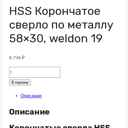
HSS Корончатое
сверло по металлу
58×30, weldon 19
8 736
₽
HSS
Корончатое
В корзину
сверло
Описание
по
металлу
Описание
58x30,
weldon
Корончатые сверла HSS