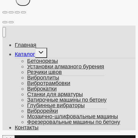
Главная
Развернуть
Каталог
дочернее
Бетонорезы
меню
Установки алмазного бурения
Резчики швов
Виброплиты
Вибротрамбовки
Виброкатки
Станки для арматуры
Затирочные машины по бетону
Глубинные вибраторы
Виброрейки
Мозаично-шлифовальные машины
Фрезеровальные машины по бетону
Контакты