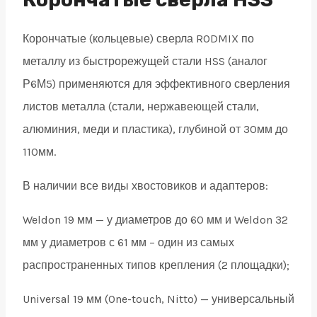
19
Корончатые (кольцевые) сверла RODMIX по
quantity
металлу из быстрорежущей стали HSS (аналог
Р6М5) применяются для эффективного сверления
листов металла (стали, нержавеющей стали,
алюминия, меди и пластика), глубиной от 30мм до
110мм.
В наличии все виды хвостовиков и адаптеров:
Weldon 19 мм — у диаметров до 60 мм и Weldon 32
мм у диаметров с 61 мм – один из самых
распространенных типов крепления (2 площадки);
Universal 19 мм (One-touch, Nitto) — универсальный