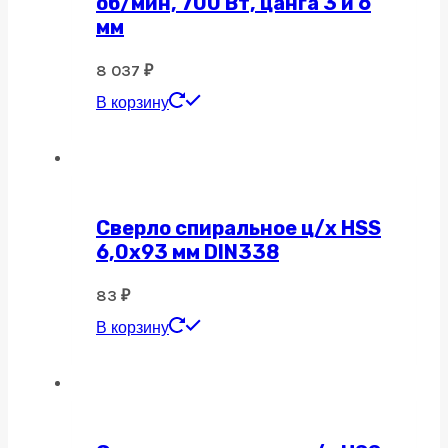
об/мин, 700 Вт, цанга 3 и 6
мм
8 037
₽
В корзину
Сверло спиральное ц/х HSS
6,0х93 мм DIN338
83
₽
В корзину