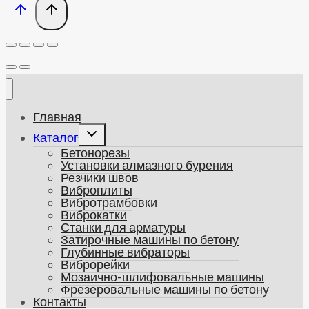
Главная
Развернуть
Каталог
дочернее
Бетонорезы
меню
Установки алмазного бурения
Резчики швов
Виброплиты
Вибротрамбовки
Виброкатки
Станки для арматуры
Затирочные машины по бетону
Глубинные вибраторы
Виброрейки
Мозаично-шлифовальные машины
Фрезеровальные машины по бетону
Контакты