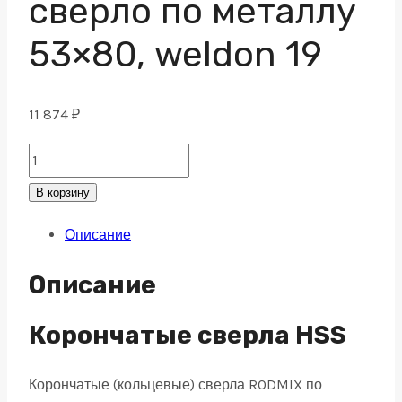
сверло по металлу
53×80, weldon 19
11 874
₽
HSS
Корончатое
В корзину
сверло
Описание
по
металлу
Описание
53x80,
weldon
Корончатые сверла HSS
19
Корончатые (кольцевые) сверла RODMIX по
quantity