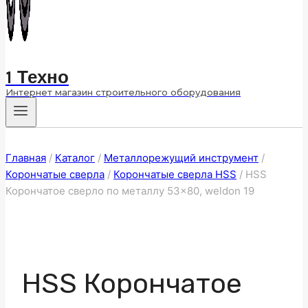
1 Техно
Интернет магазин строительного оборудования
Главная
/
Каталог
/
Металлорежущий инструмент
/
Корончатые сверла
/
Корончатые сверла HSS
/
HSS
Корончатое сверло по металлу 53×80, weldon 19
HSS Корончатое