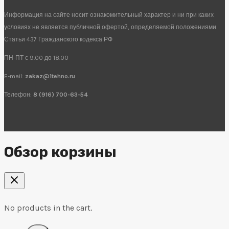
Информация на сайте носит ознакомительный характер и ни при каких
условиях не является публичной офертой, определяемой положениями
Статьи 437 Гражданского кодекса РФ
ПН-ПТ с 9.00 до 18.00
E-mail:
zakaz@1tehno.ru
Телефон:
8 (916) 700-63-54
Обзор корзины
No products in the cart.