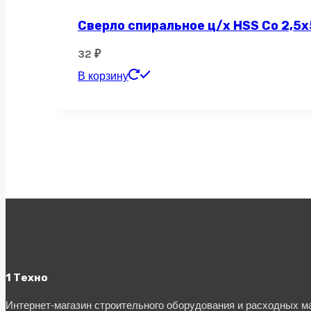
Сверло спиральное ц/х HSS Co 2,5х
32
₽
В корзину
1 Техно
Интернет-магазин строительного оборудования и расходных 