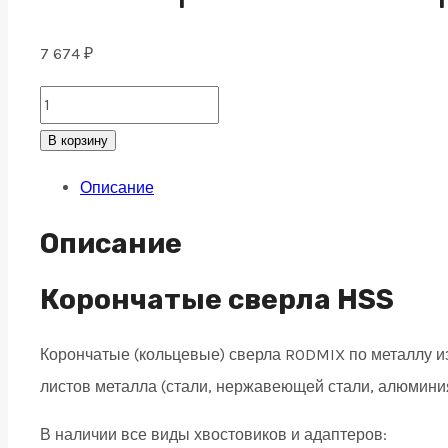
7 674
₽
HSS
Корончатое
В корзину
сверло
Описание
по
металлу
Описание
52x55,
universal
Корончатые сверла HSS
19
Корончатые (кольцевые) сверла RODMIX по металлу 
quantity
листов металла (стали, нержавеющей стали, алюминия,
В наличии все виды хвостовиков и адаптеров: