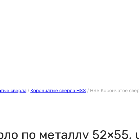
атые сверла
/
Корончатые сверла HSS
/
HSS Корончатое сверл
ло по металлу 52×55, u