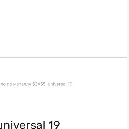
о по металлу 52×55, universal 19
niversal 19