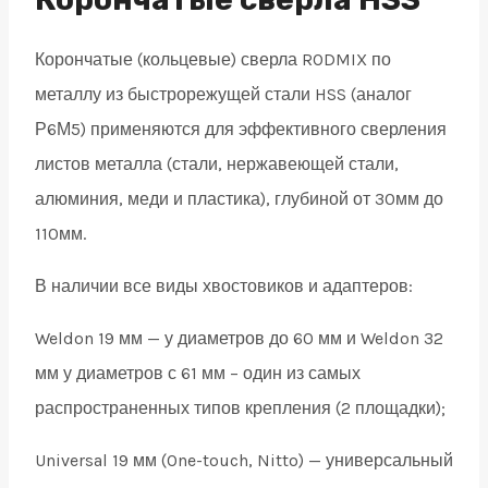
19
Корончатые (кольцевые) сверла RODMIX по
quantity
металлу из быстрорежущей стали HSS (аналог
Р6М5) применяются для эффективного сверления
листов металла (стали, нержавеющей стали,
алюминия, меди и пластика), глубиной от 30мм до
110мм.
В наличии все виды хвостовиков и адаптеров:
Weldon 19 мм — у диаметров до 60 мм и Weldon 32
мм у диаметров с 61 мм – один из самых
распространенных типов крепления (2 площадки);
Universal 19 мм (One-touch, Nitto) — универсальный