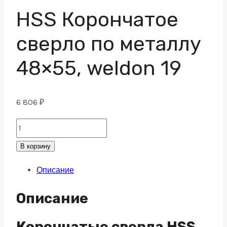
HSS Корончатое
сверло по металлу
48×55, weldon 19
6 806
₽
HSS
Корончатое
В корзину
сверло
Описание
по
металлу
Описание
48x55,
weldon
Корончатые сверла HSS