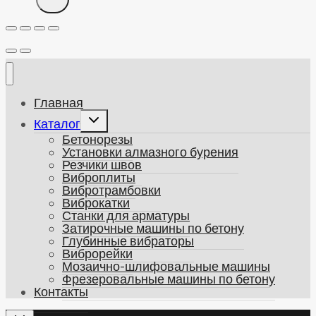
Главная
Развернуть
Каталог
дочернее
Бетонорезы
меню
Установки алмазного бурения
Резчики швов
Виброплиты
Вибротрамбовки
Виброкатки
Станки для арматуры
Затирочные машины по бетону
Глубинные вибраторы
Виброрейки
Мозаично-шлифовальные машины
Фрезеровальные машины по бетону
Контакты