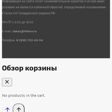
Информация на сайте носит ознакомительный характер и ни при каких
условиях не является публичной офертой, определяемой положениями
Статьи 437 Гражданского кодекса РФ
ПН-ПТ с 9.00 до 18.00
E-mail:
zakaz@1tehno.ru
Телефон:
8 (916) 700-63-54
Обзор корзины
No products in the cart.