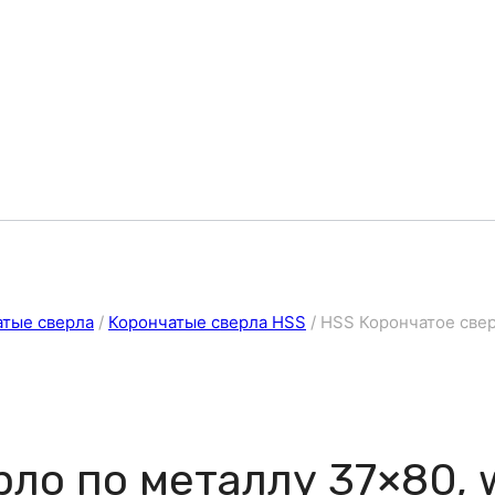
атые сверла
/
Корончатые сверла HSS
/
HSS Корончатое свер
ло по металлу 37×80, 