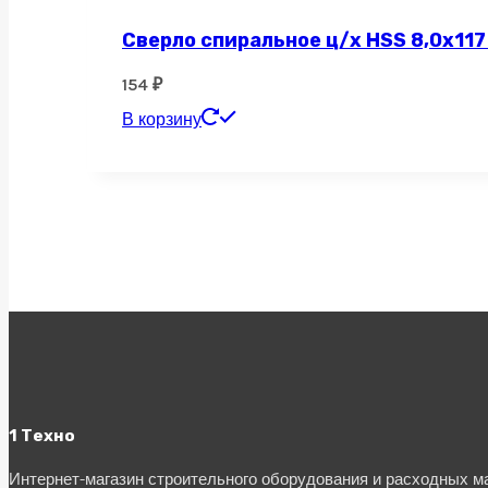
Сверло спиральное ц/х HSS 8,0х117
154
₽
В корзину
1 Техно
Интернет-магазин строительного оборудования и расходных 