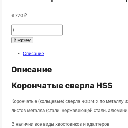
6 770
₽
HSS
Корончатое
В корзину
сверло
Описание
по
металлу
Описание
37x80,
weldon
Корончатые сверла HSS
19
Корончатые (кольцевые) сверла RODMIX по металлу 
quantity
листов металла (стали, нержавеющей стали, алюминия,
В наличии все виды хвостовиков и адаптеров: