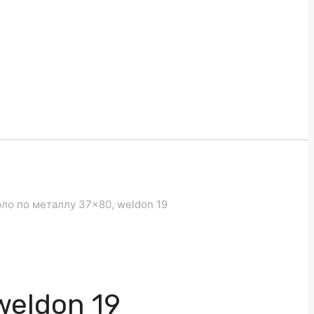
ло по металлу 37×80, weldon 19
weldon 19