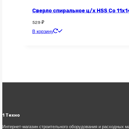
Сверло спиральное ц/х HSS Co 11х1
529
₽
В корзину
1 Техно
Интернет-магазин строительного оборудования и расходных 