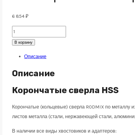
6 854
₽
HSS
Корончатое
В корзину
сверло
Описание
по
металлу
Описание
32x110,
weldon
Корончатые сверла HSS
19
Корончатые (кольцевые) сверла RODMIX по металлу 
quantity
листов металла (стали, нержавеющей стали, алюминия,
В наличии все виды хвостовиков и адаптеров: