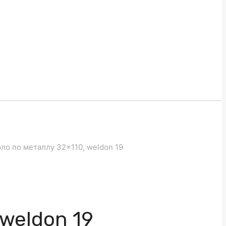
ло по металлу 32×110, weldon 19
weldon 19