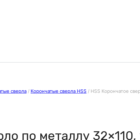
атые сверла
/
Корончатые сверла HSS
/
HSS Корончатое свер
ло по металлу 32×110, 