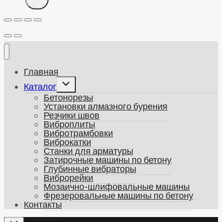
Главная
Развернуть
Каталог
дочернее
Бетонорезы
меню
Установки алмазного бурения
Резчики швов
Виброплиты
Вибротрамбовки
Виброкатки
Станки для арматуры
Затирочные машины по бетону
Глубинные вибраторы
Виброрейки
Мозаично-шлифовальные машины
Фрезеровальные машины по бетону
Контакты