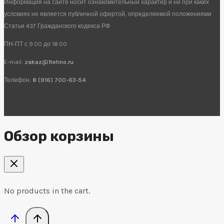
Информация на сайте носит ознакомительный характер и ни при каких
условиях не является публичной офертой, определяемой положениями
Статьи 437 Гражданского кодекса РФ
ПН-ПТ с 9.00 до 18.00
E-mail:
zakaz@1tehno.ru
Телефон:
8 (916) 700-63-54
Обзор корзины
No products in the cart.