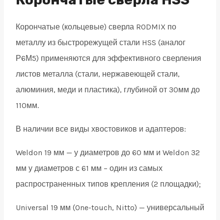
19
Корончатые (кольцевые) сверла RODMIX по
quantity
металлу из быстрорежущей стали HSS (аналог
Р6М5) применяются для эффективного сверления
листов металла (стали, нержавеющей стали,
алюминия, меди и пластика), глубиной от 30мм до
110мм.
В наличии все виды хвостовиков и адаптеров:
Weldon 19 мм — у диаметров до 60 мм и Weldon 32
мм у диаметров с 61 мм – один из самых
распространенных типов крепления (2 площадки);
Universal 19 мм (One-touch, Nitto) — универсальный