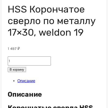
HSS Корончатое
сверло по металлу
17×30, weldon 19
1 497
₽
HSS
Корончатое
В корзину
сверло
Описание
по
металлу
Описание
17x30,
weldon
Корончатые сверла HSS