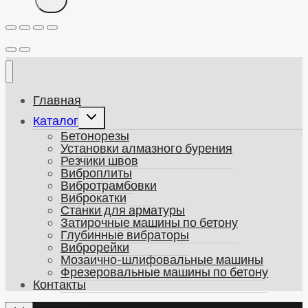
Главная
Развернуть
Каталог
дочернее
Бетонорезы
меню
Установки алмазного бурения
Резчики швов
Виброплиты
Вибротрамбовки
Виброкатки
Станки для арматуры
Затирочные машины по бетону
Глубинные вибраторы
Виброрейки
Мозаично-шлифовальные машины
Фрезеровальные машины по бетону
Контакты