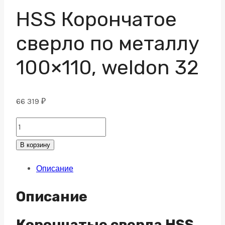
HSS Корончатое
сверло по металлу
100×110, weldon 32
66 319
₽
HSS
Корончатое
В корзину
сверло
Описание
по
металлу
Описание
100x110,
weldon
Корончатые сверла HSS