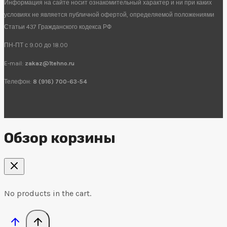
Информация на сайте носит ознакомительный характер и ни при каких
условиях не является публичной офертой, определяемой положениями
Статьи 437 Гражданского кодекса РФ
ПН-ПТ с 9.00 до 18.00
E-mail:
zakaz@1tehno.ru
Телефон:
8 (916) 700-63-54
Обзор корзины
No products in the cart.