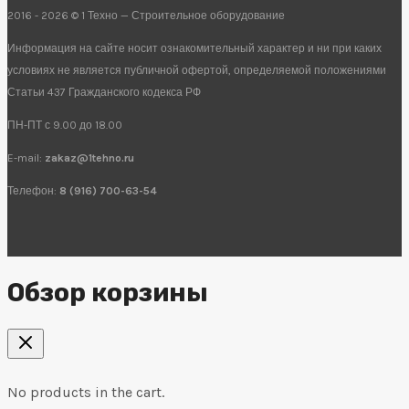
2016 - 2026 © 1 Техно — Строительное оборудование
Информация на сайте носит ознакомительный характер и ни при каких
условиях не является публичной офертой, определяемой положениями
Статьи 437 Гражданского кодекса РФ
ПН-ПТ с 9.00 до 18.00
E-mail:
zakaz@1tehno.ru
Телефон:
8 (916) 700-63-54
Обзор корзины
No products in the cart.