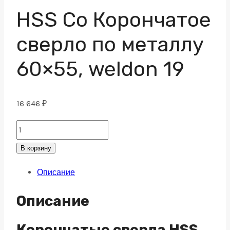
HSS Co Корончатое
сверло по металлу
60×55, weldon 19
16 646
₽
HSS
Co
В корзину
Корончатое
Описание
сверло
по
Описание
металлу
60x55,
Корончатые сверла HSS