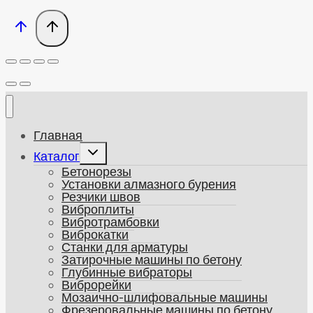
Главная
Развернуть
Каталог
дочернее
Бетонорезы
меню
Установки алмазного бурения
Резчики швов
Виброплиты
Вибротрамбовки
Виброкатки
Станки для арматуры
Затирочные машины по бетону
Глубинные вибраторы
Виброрейки
Мозаично-шлифовальные машины
Фрезеровальные машины по бетону