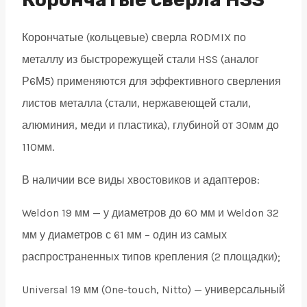
weldon
Корончатые (кольцевые) сверла RODMIX по
19
металлу из быстрорежущей стали HSS (аналог
quantity
Р6М5) применяются для эффективного сверления
листов металла (стали, нержавеющей стали,
алюминия, меди и пластика), глубиной от 30мм до
110мм.
В наличии все виды хвостовиков и адаптеров:
Weldon 19 мм — у диаметров до 60 мм и Weldon 32
мм у диаметров с 61 мм – один из самых
распространенных типов крепления (2 площадки);
Universal 19 мм (One-touch, Nitto) — универсальный