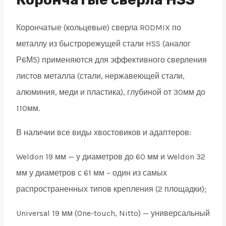
weldon
Корончатые (кольцевые) сверла RODMIX по
19
металлу из быстрорежущей стали HSS (аналог
quantity
Р6М5) применяются для эффективного сверления
листов металла (стали, нержавеющей стали,
алюминия, меди и пластика), глубиной от 30мм до
110мм.
В наличии все виды хвостовиков и адаптеров:
Weldon 19 мм — у диаметров до 60 мм и Weldon 32
мм у диаметров с 61 мм – один из самых
распространенных типов крепления (2 площадки);
Universal 19 мм (One-touch, Nitto) — универсальный