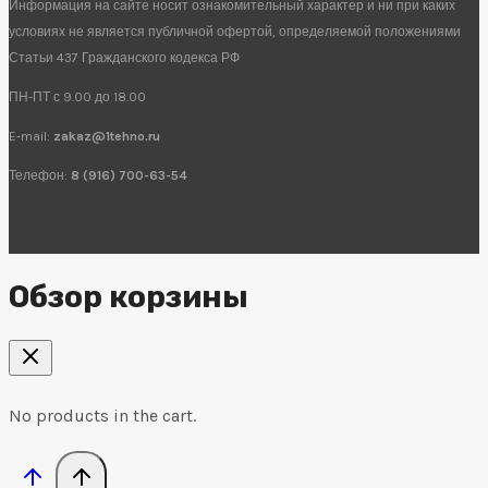
Информация на сайте носит ознакомительный характер и ни при каких
условиях не является публичной офертой, определяемой положениями
Статьи 437 Гражданского кодекса РФ
ПН-ПТ с 9.00 до 18.00
E-mail:
zakaz@1tehno.ru
Телефон:
8 (916) 700-63-54
Обзор корзины
No products in the cart.