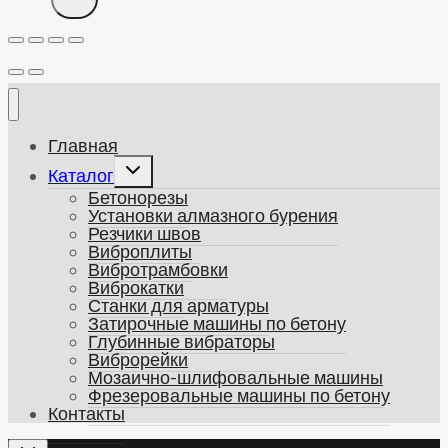
Главная
Развернуть
Каталог
дочернее
Бетонорезы
меню
Установки алмазного бурения
Резчики швов
Виброплиты
Вибротрамбовки
Виброкатки
Станки для арматуры
Затирочные машины по бетону
Глубинные вибраторы
Виброрейки
Мозаично-шлифовальные машины
Фрезеровальные машины по бетону
Контакты