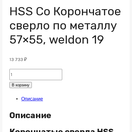
HSS Co Корончатое
сверло по металлу
57×55, weldon 19
13 733
₽
HSS
Co
В корзину
Корончатое
Описание
сверло
по
Описание
металлу
57x55,
Корончатые сверла HSS