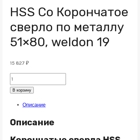
HSS Co Корончатое
сверло по металлу
51×80, weldon 19
15 827
₽
HSS
Co
В корзину
Корончатое
Описание
сверло
по
Описание
металлу
51x80,
Корончатые сверла HSS