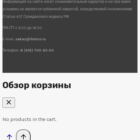
Информация на сайте носит ознакомительный характер и ни при каких
условиях не является публичной офертой, определяемой положениями
Статьи 437 Гражданского кодекса РФ
ПН-ПТ с 9.00 до 18.00
E-mail:
zakaz@1tehno.ru
Телефон:
8 (916) 700-63-54
Обзор корзины
No products in the cart.