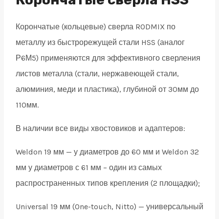
weldon
Корончатые (кольцевые) сверла RODMIX по
19
металлу из быстрорежущей стали HSS (аналог
quantity
Р6М5) применяются для эффективного сверления
листов металла (стали, нержавеющей стали,
алюминия, меди и пластика), глубиной от 30мм до
110мм.
В наличии все виды хвостовиков и адаптеров:
Weldon 19 мм — у диаметров до 60 мм и Weldon 32
мм у диаметров с 61 мм – один из самых
распространенных типов крепления (2 площадки);
Universal 19 мм (One-touch, Nitto) — универсальный