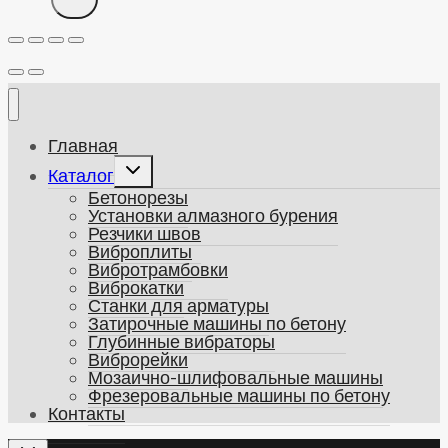
Главная
Развернуть
Каталог
дочернее
Бетонорезы
меню
Установки алмазного бурения
Резчики швов
Виброплиты
Вибротрамбовки
Виброкатки
Станки для арматуры
Затирочные машины по бетону
Глубинные вибраторы
Виброрейки
Мозаично-шлифовальные машины
Фрезеровальные машины по бетону
Контакты