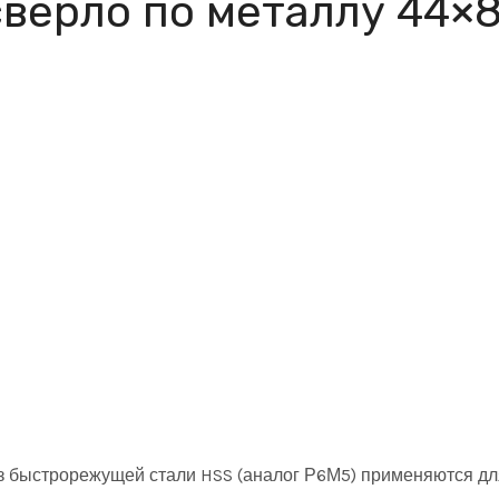
верло по металлу 44×8
из быстрорежущей стали HSS (аналог Р6М5) применяются д