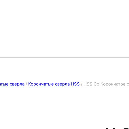
атые сверла
/
Корончатые сверла HSS
/
HSS Co Корончатое с