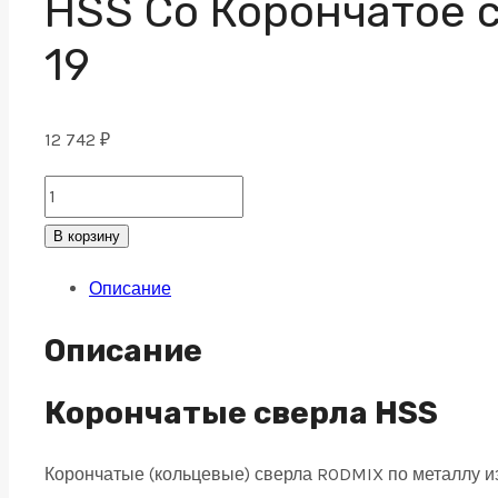
HSS Co Корончатое с
19
12 742
₽
HSS
Co
В корзину
Корончатое
Описание
сверло
по
Описание
металлу
44x80,
Корончатые сверла HSS
weldon
Корончатые (кольцевые) сверла RODMIX по металлу 
19