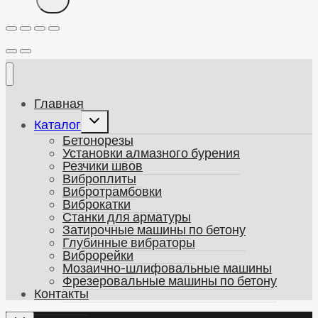
Главная
Развернуть
Каталог
дочернее
Бетонорезы
меню
Установки алмазного бурения
Резчики швов
Виброплиты
Вибротрамбовки
Виброкатки
Станки для арматуры
Затирочные машины по бетону
Глубинные вибраторы
Виброрейки
Мозаично-шлифовальные машины
Фрезеровальные машины по бетону
Контакты