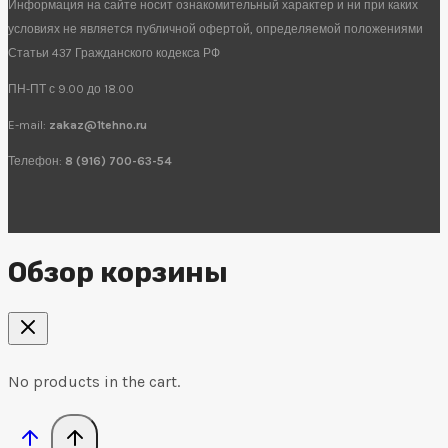
Информация на сайте носит ознакомительный характер и ни при каких
условиях не является публичной офертой, определяемой положениями
Статьи 437 Гражданского кодекса РФ
ПН-ПТ с 9.00 до 18.00
E-mail:
zakaz@1tehno.ru
Телефон:
8 (916) 700-63-54
Обзор корзины
No products in the cart.