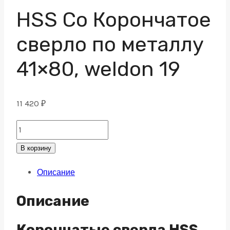
HSS Co Корончатое
сверло по металлу
41×80, weldon 19
11 420
₽
HSS
Co
В корзину
Корончатое
Описание
сверло
по
Описание
металлу
41x80,
Корончатые сверла HSS