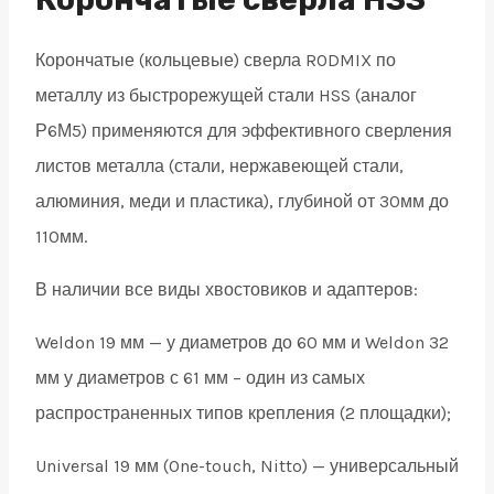
weldon
Корончатые (кольцевые) сверла RODMIX по
19
металлу из быстрорежущей стали HSS (аналог
quantity
Р6М5) применяются для эффективного сверления
листов металла (стали, нержавеющей стали,
алюминия, меди и пластика), глубиной от 30мм до
110мм.
В наличии все виды хвостовиков и адаптеров:
Weldon 19 мм — у диаметров до 60 мм и Weldon 32
мм у диаметров с 61 мм – один из самых
распространенных типов крепления (2 площадки);
Universal 19 мм (One-touch, Nitto) — универсальный