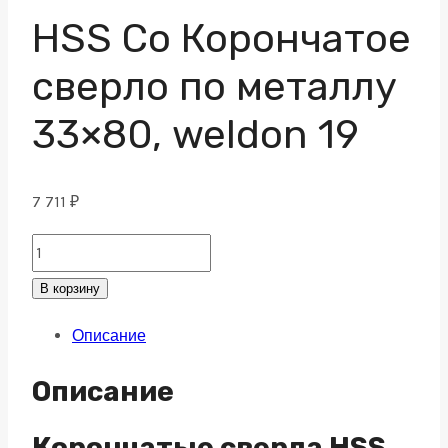
HSS Co Корончатое
сверло по металлу
33×80, weldon 19
7 711
₽
HSS
Co
В корзину
Корончатое
Описание
сверло
по
Описание
металлу
33x80,
Корончатые сверла HSS