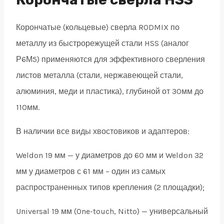
weldon
Корончатые (кольцевые) сверла RODMIX по
19
металлу из быстрорежущей стали HSS (аналог
quantity
Р6М5) применяются для эффективного сверления
листов металла (стали, нержавеющей стали,
алюминия, меди и пластика), глубиной от 30мм до
110мм.
В наличии все виды хвостовиков и адаптеров:
Weldon 19 мм — у диаметров до 60 мм и Weldon 32
мм у диаметров с 61 мм – один из самых
распространенных типов крепления (2 площадки);
Universal 19 мм (One-touch, Nitto) — универсальный