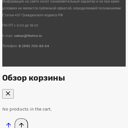
Информация на сайте носит ознакомительный характер и ни при каких
условиях не является публичной офертой, определяемой положениями
Статьи 437 Гражданского кодекса РФ
ПН-ПТ с 9.00 до 18.00
E-mail:
zakaz@1tehno.ru
Телефон:
8 (916) 700-63-54
Обзор корзины
No products in the cart.