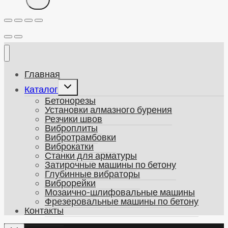
Главная
Развернуть
Каталог
дочернее
Бетонорезы
меню
Установки алмазного бурения
Резчики швов
Виброплиты
Вибротрамбовки
Виброкатки
Станки для арматуры
Затирочные машины по бетону
Глубинные вибраторы
Виброрейки
Мозаично-шлифовальные машины
Фрезеровальные машины по бетону
Контакты