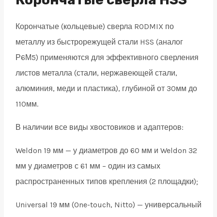
weldon
Корончатые (кольцевые) сверла RODMIX по
19
металлу из быстрорежущей стали HSS (аналог
quantity
Р6М5) применяются для эффективного сверления
листов металла (стали, нержавеющей стали,
алюминия, меди и пластика), глубиной от 30мм до
110мм.
В наличии все виды хвостовиков и адаптеров:
Weldon 19 мм — у диаметров до 60 мм и Weldon 32
мм у диаметров с 61 мм – один из самых
распространенных типов крепления (2 площадки);
Universal 19 мм (One-touch, Nitto) — универсальный