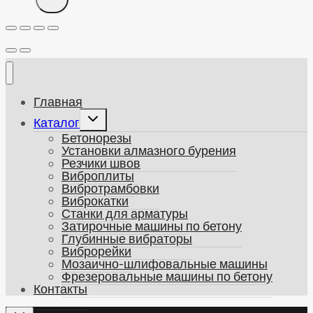
Главная
Развернуть
Каталог
дочернее
Бетонорезы
меню
Установки алмазного бурения
Резчики швов
Виброплиты
Вибротрамбовки
Виброкатки
Станки для арматуры
Затирочные машины по бетону
Глубинные вибраторы
Виброрейки
Мозаично-шлифовальные машины
Фрезеровальные машины по бетону
Контакты