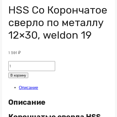
HSS Co Корончатое
сверло по металлу
12×30, weldon 19
1 591
₽
HSS
Co
В корзину
Корончатое
Описание
сверло
по
Описание
металлу
12x30,
Корончатые сверла HSS