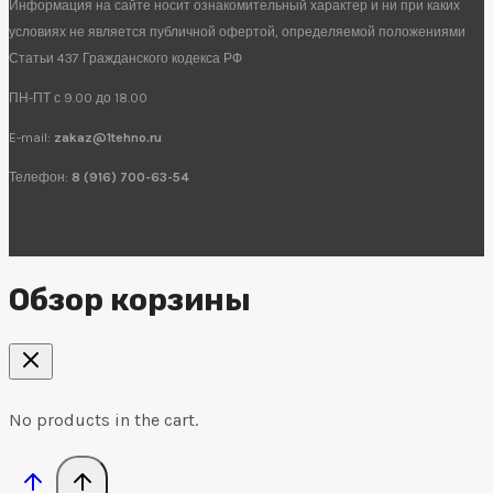
Информация на сайте носит ознакомительный характер и ни при каких
условиях не является публичной офертой, определяемой положениями
Статьи 437 Гражданского кодекса РФ
ПН-ПТ с 9.00 до 18.00
E-mail:
zakaz@1tehno.ru
Телефон:
8 (916) 700-63-54
Обзор корзины
No products in the cart.