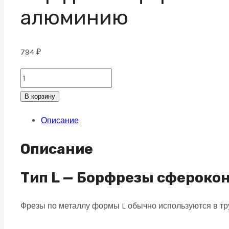
алюминию
794
₽
Борфреза
сфероконическая
В корзину
L
Описание
05х13
M03
Описание
насечка
по
Тип L — Борфрезы сфероко
алюминию
Фрезы по металлу формы L обычно используются в т
quantity