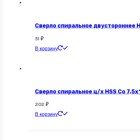
Сверло спиральное двустороннее H
51
₽
В корзину
Сверло спиральное ц/х HSS Co 7,5х
202
₽
В корзину