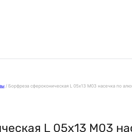
зы
/
Борфреза сфероконическая L 05х13 M03 насечка по ал
ческая L 05х13 M03 на