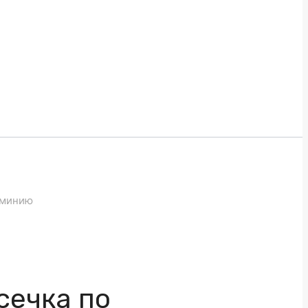
юминию
сечка по