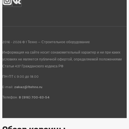
2016 - 2026 © 1 Техно — Строительное оборудование
Информация на сайте носит ознакомительный характер и ни при каких
условиях не является публичной офертой, определяемой положениями
Статьи 437 Гражданского кодекса РФ
ПН-ПТ с 9.00 до 18.00
E-mail:
zakaz@1tehno.ru
Телефон:
8 (916) 700-63-54