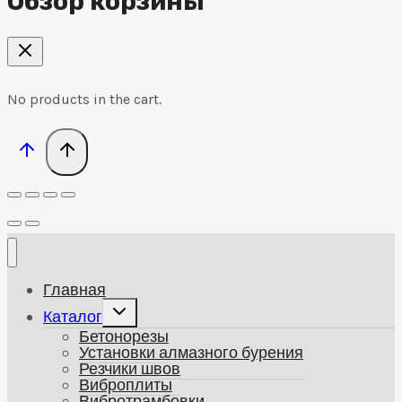
Обзор корзины
No products in the cart.
Главная
Развернуть
Каталог
дочернее
Бетонорезы
меню
Установки алмазного бурения
Резчики швов
Виброплиты
Вибротрамбовки