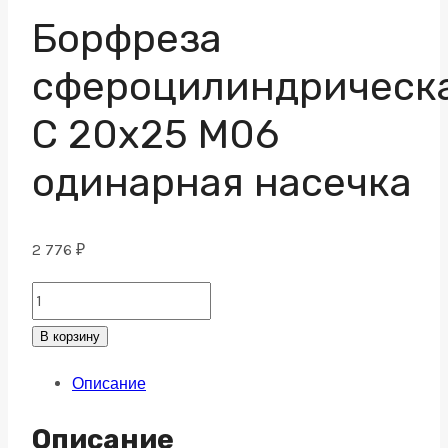
Борфреза
сфероцилиндрическ
C 20х25 M06
одинарная насечка
2 776
₽
Борфреза
сфероцилиндрическая
В корзину
C
Описание
20х25
M06
Описание