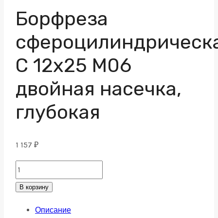
Борфреза
сфероцилиндрическ
C 12х25 M06
двойная насечка,
глубокая
1 157
₽
Борфреза
сфероцилиндрическая
В корзину
C
Описание
12х25