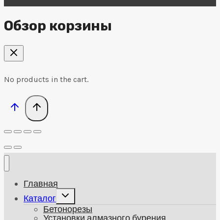
Обзор корзины
No products in the cart.
Главная
Развернуть
Каталог
дочернее
Бетонорезы
меню
Установки алмазного бурения