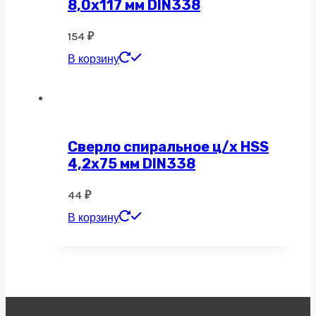
8,0х117 мм DIN338
154
₽
В корзину
Сверло спиральное ц/х HSS
4,2х75 мм DIN338
44
₽
В корзину