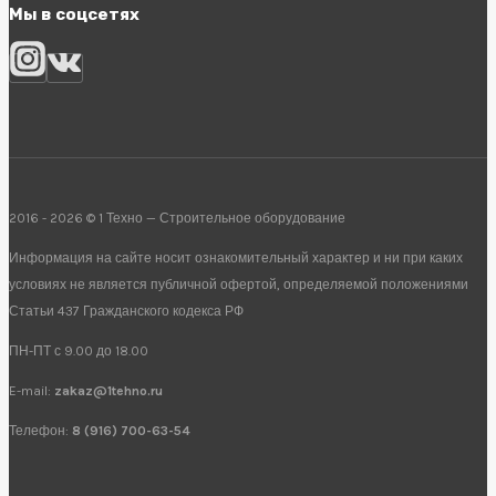
Мы в соцсетях
2016 - 2026 © 1 Техно — Строительное оборудование
Информация на сайте носит ознакомительный характер и ни при каких
условиях не является публичной офертой, определяемой положениями
Статьи 437 Гражданского кодекса РФ
ПН-ПТ с 9.00 до 18.00
E-mail:
zakaz@1tehno.ru
Телефон:
8 (916) 700-63-54