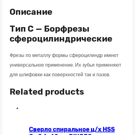
M06
Описание
двойная
насечка,
Тип C — Борфрезы
глубокая
сфероцилиндрические
quantity
Фрезы по металлу формы сфероцилиндр имеют
универсальное применение. Их зубья применяют
для шлифовки как поверхностей так и пазов.
Related products
Сверло спиральное ц/х HSS