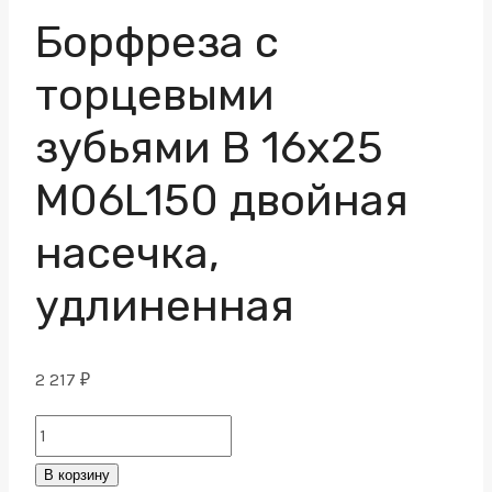
Борфреза с
торцевыми
зубьями B 16х25
M06L150 двойная
насечка,
удлиненная
2 217
₽
Борфреза
с
В корзину