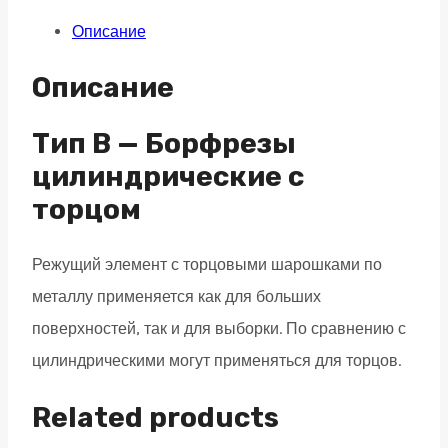
торцевыми
Описание
зубьями
B
Описание
16х25
M06L150
Тип B — Борфрезы
двойная
цилиндрические с
насечка,
торцом
удлиненная
quantity
Режущий элемент с торцовыми шарошками по
металлу применяется как для больших
поверхностей, так и для выборки. По сравнению с
цилиндрическими могут применяться для торцов.
Related products