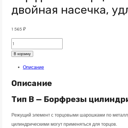
двойная насечка, у
1 565
₽
Борфреза
с
В корзину
торцевыми
Описание
зубьями
B
Описание
12х25
M06L150
Тип B — Борфрезы цилиндр
двойная
Режущий элемент с торцовыми шарошками по металлу 
насечка,
цилиндрическими могут применяться для торцов.
удлиненная