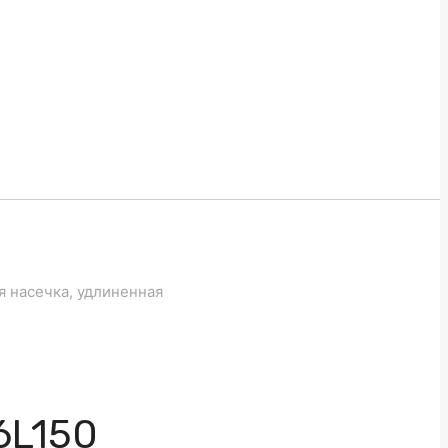
я насечка, удлиненная
6L150