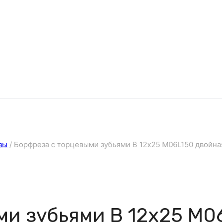
зы
/
Борфреза с торцевыми зубьями B 12х25 M06L150 двойна
ми зубьями B 12х25 M0