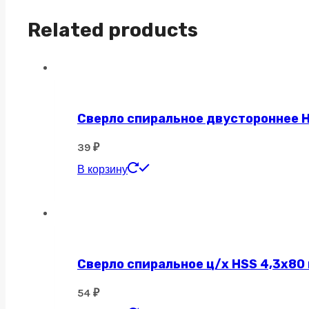
quantity
Related products
Сверло спиральное двустороннее H
39
₽
В корзину
Сверло спиральное ц/х HSS 4,3х80
54
₽