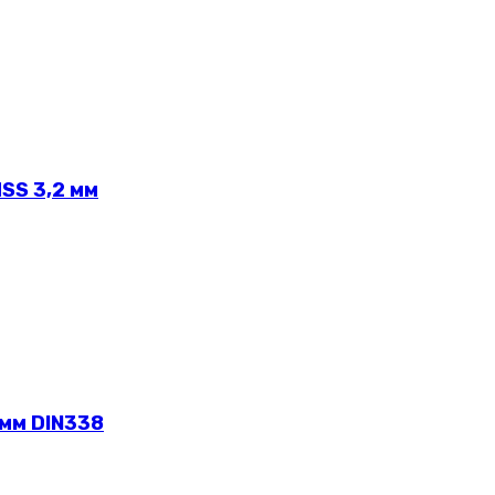
SS 3,2 мм
 мм DIN338