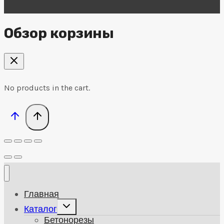
Обзор корзины
No products in the cart.
Главная
Развернуть
Каталог
дочернее
Бетонорезы
меню