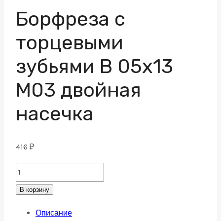
Борфреза с
торцевыми
зубьями B 05х13
M03 двойная
насечка
416
₽
Борфреза
с
В корзину
торцевыми
Описание
зубьями