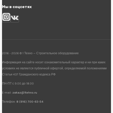
Мы в соцсетях
2016 - 2026 © 1 Техно — Строительное оборудование
Информация на сайте носит ознакомительный характер и ни при каких
условиях не является публичной офертой, определяемой положениями
Статьи 437 Гражданского кодекса РФ
ПН-ПТ с 9.00 до 18.00
E-mail:
zakaz@1tehno.ru
Телефон:
8 (916) 700-63-54