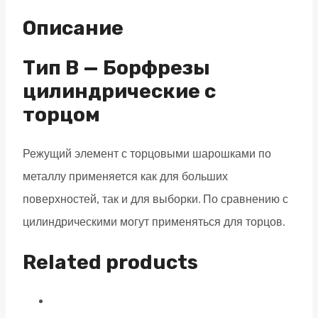
B
Описание
05х13
M03
Тип B — Борфрезы
двойная
цилиндрические с
насечка
торцом
quantity
Режущий элемент с торцовыми шарошками по
металлу применяется как для больших
поверхностей, так и для выборки. По сравнению с
цилиндрическими могут применяться для торцов.
Related products