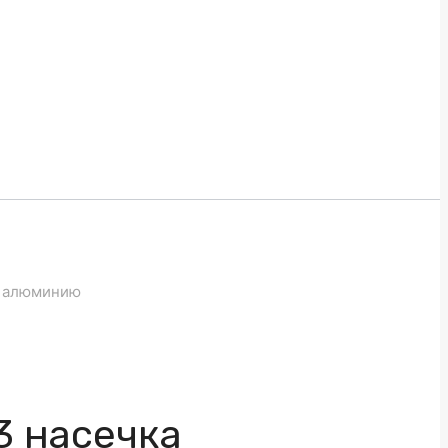
о алюминию
3 насечка