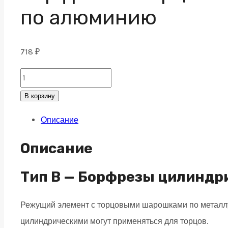
по алюминию
718
₽
Борфреза
с
В корзину
торцевыми
Описание
зубьями
B
Описание
03х14
M03
Тип B — Борфрезы цилиндр
насечка
Режущий элемент с торцовыми шарошками по металлу 
по
цилиндрическими могут применяться для торцов.
алюминию