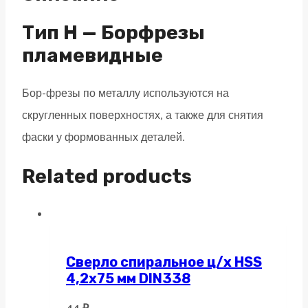
двойная
насечка
Тип H — Борфрезы
quantity
пламевидные
Бор-фрезы по металлу используются на
скругленных поверхностях, а также для снятия
фаски у формованных деталей.
Related products
Сверло спиральное ц/х HSS
4,2х75 мм DIN338