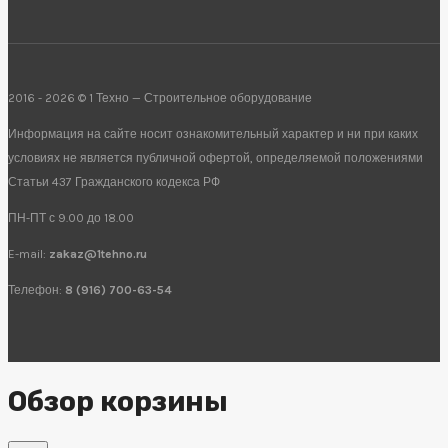
2016 - 2026 © 1 Техно — Строительное оборудование
Информация на сайте носит ознакомительный характер и ни при каких
условиях не является публичной офертой, определяемой положениями
Статьи 437 Гражданского кодекса РФ
ПН-ПТ с 9.00 до 18.00
E-mail:
zakaz@1tehno.ru
Телефон:
8 (916) 700-63-54
Обзор корзины