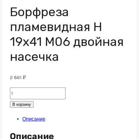
Борфреза
пламевидная H
19х41 M06 двойная
насечка
2 861
₽
Борфреза
пламевидная
В корзину
H
Описание
19х41
M06
Описание