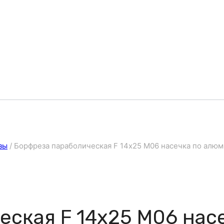
зы
/
Борфреза параболическая F 14х25 M06 насечка по алю
еская F 14х25 M06 нас