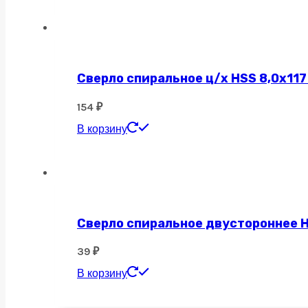
Сверло спиральное ц/х HSS 8,0х117
154
₽
В корзину
Сверло спиральное двустороннее H
39
₽
В корзину