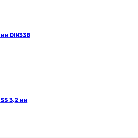
 мм DIN338
SS 3,2 мм