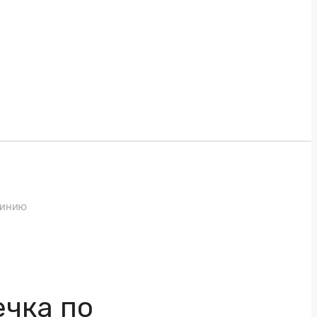
минию
ечка по