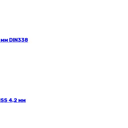
 мм DIN338
SS 4,2 мм