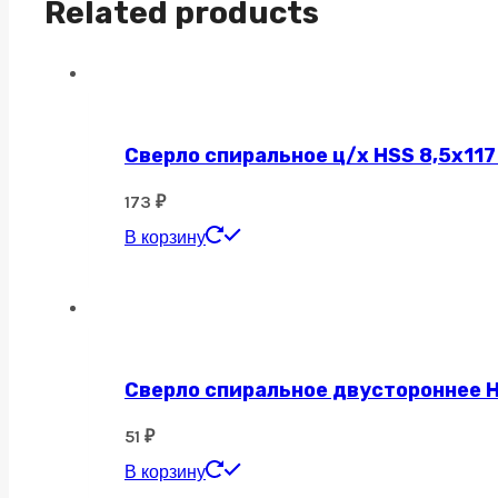
Related products
Сверло спиральное ц/х HSS 8,5х117
173
₽
В корзину
Сверло спиральное двустороннее H
51
₽
В корзину