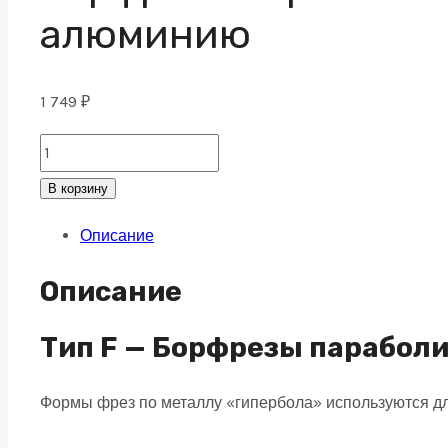
алюминию
1 749
₽
Борфреза
параболическая
В корзину
F
Описание
14х25
M06
Описание
насечка
по
Тип F — Борфрезы парабол
алюминию
Формы фрез по металлу «гипербола» используются д
quantity