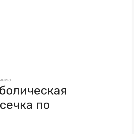
минию
болическая
сечка по