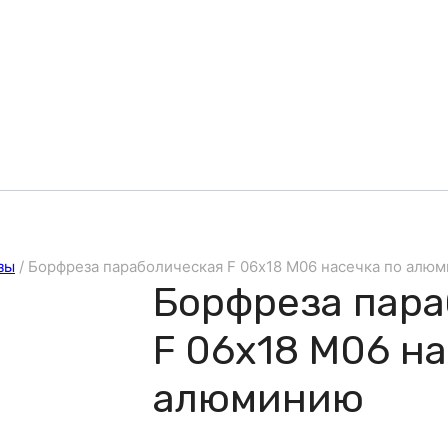
зы
/
Борфреза параболическая F 06х18 M06 насечка по алю
Борфреза пара
F 06х18 M06 на
алюминию