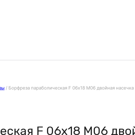
зы
/
Борфреза параболическая F 06х18 M06 двойная насечка
еская F 06х18 M06 дво