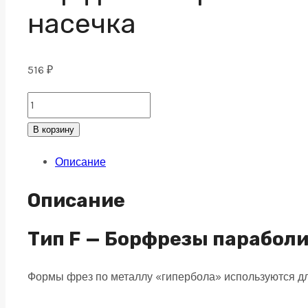
насечка
516
₽
Борфреза
параболическая
В корзину
F
Описание
06х18
M06
Описание
двойная
насечка
Тип F — Борфрезы парабол
quantity
Формы фрез по металлу «гипербола» используются д