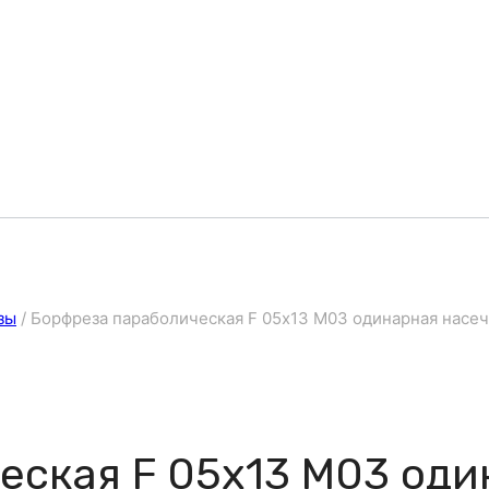
зы
/
Борфреза параболическая F 05х13 M03 одинарная насеч
еская F 05х13 M03 оди