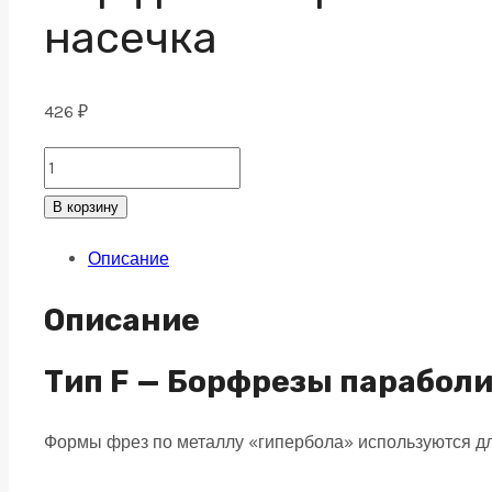
насечка
426
₽
Борфреза
параболическая
В корзину
F
Описание
05х13
M03
Описание
одинарная
насечка
Тип F — Борфрезы парабол
quantity
Формы фрез по металлу «гипербола» используются д