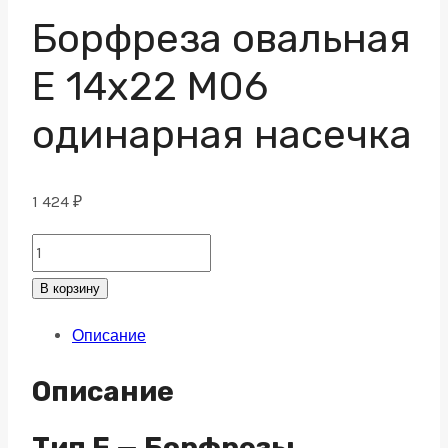
Борфреза овальная
E 14х22 M06
одинарная насечка
1 424
₽
Борфреза
овальная
В корзину
E
Описание
14х22
M06
Описание
одинарная
насечка
Тип E — Борфрезы