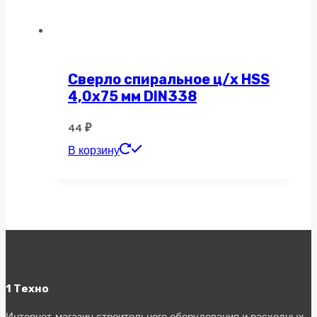
Сверло спиральное ц/х HSS
4,0х75 мм DIN338
44
₽
В корзину
1 Техно