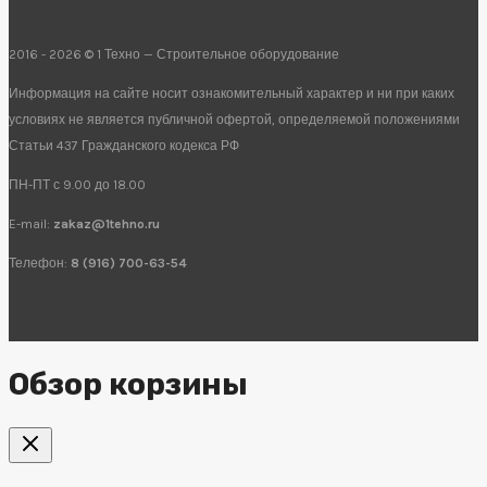
2016 - 2026 © 1 Техно — Строительное оборудование
Информация на сайте носит ознакомительный характер и ни при каких
условиях не является публичной офертой, определяемой положениями
Статьи 437 Гражданского кодекса РФ
ПН-ПТ с 9.00 до 18.00
E-mail:
zakaz@1tehno.ru
Телефон:
8 (916) 700-63-54
Обзор корзины