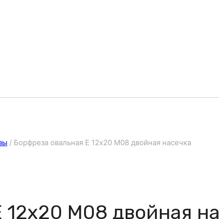
зы
/
Борфреза овальная E 12х20 M08 двойная насечка
E 12х20 M08 двойная н