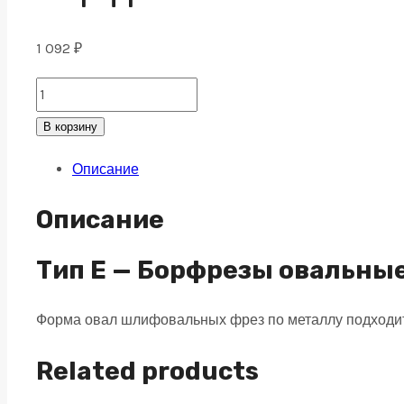
1 092
₽
Борфреза
овальная
В корзину
E
Описание
12х20
M08
Описание
двойная
насечка
Тип E — Борфрезы овальны
quantity
Форма овал шлифовальных фрез по металлу подходит 
Related products