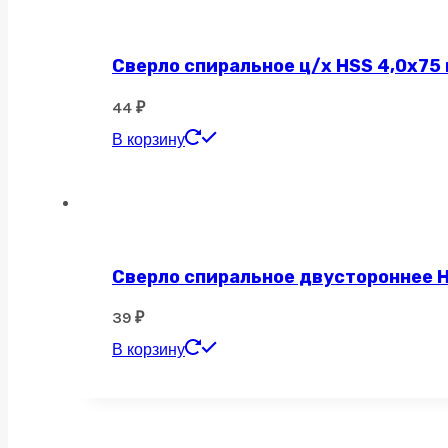
Сверло спиральное ц/х HSS 4,0х75
44
₽
В корзину
Сверло спиральное двустороннее H
39
₽
В корзину