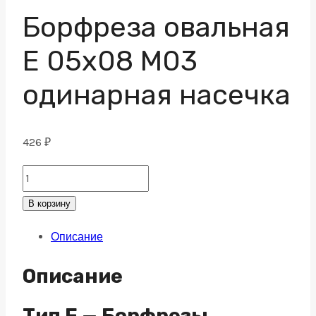
Борфреза овальная
E 05х08 M03
одинарная насечка
426
₽
Борфреза
овальная
В корзину
E
Описание
05х08
M03
Описание
одинарная
насечка
Тип E — Борфрезы