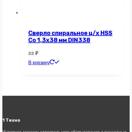
Сверло спиральное ц/х HSS
Co 1,3х38 мм DIN338
22
₽
В корзину
1 Техно