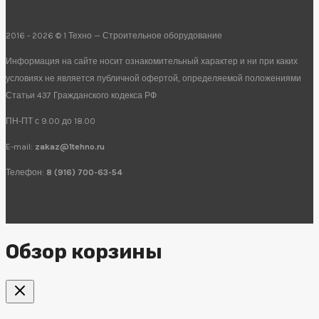
2016 - 2026 © 1 Техно — Строительное оборудование
Информация на сайте носит ознакомительный характер и ни при каких
условиях не является публичной офертой, определяемой положениями
Статьи 437 Гражданского кодекса РФ
ПН-ПТ с 9.00 до 18.00
E-mail:
zakaz@1tehno.ru
Телефон:
8 (916) 700-63-54
Обзор корзины