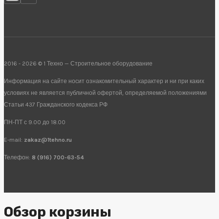
2016 - 2026 © 1 Техно — Строительное оборудование
Информация на сайте носит ознакомительный характер и ни при каких
условиях не является публичной офертой, определяемой положениями
Статьи 437 Гражданского кодекса РФ
ПН-ПТ с 9.00 до 18.00
E-mail:
zakaz@1tehno.ru
Телефон:
8 (916) 700-63-54
Обзор корзины