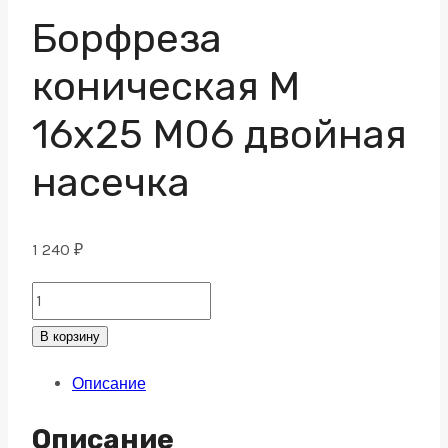
Борфреза
коническая M
16х25 M06 двойная
насечка
1 240
₽
Борфреза
коническая
В корзину
M
Описание
16х25
M06
Описание