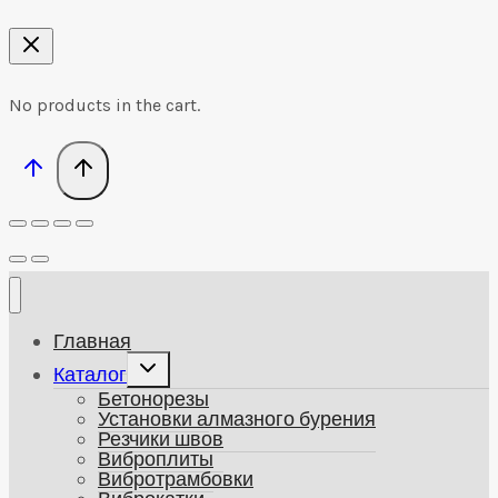
No products in the cart.
Главная
Развернуть
Каталог
дочернее
Бетонорезы
меню
Установки алмазного бурения
Резчики швов
Виброплиты
Вибротрамбовки