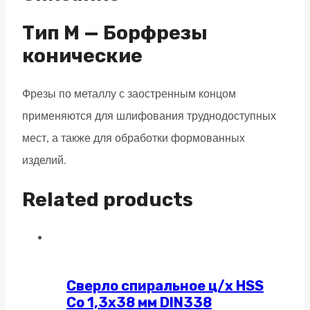
двойная
насечка
Тип M — Борфрезы
quantity
конические
Фрезы по металлу с заостренным концом
применяются для шлифования труднодоступных
мест, а также для обработки формованных
изделий.
Related products
Сверло спиральное ц/х HSS
Co 1,3х38 мм DIN338