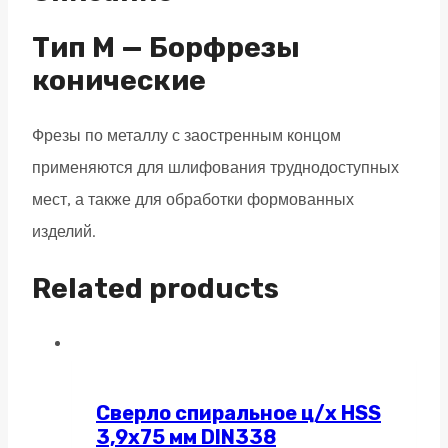
насечка
по
Тип M — Борфрезы
алюминию
конические
quantity
Фрезы по металлу с заостренным концом
применяются для шлифования труднодоступных
мест, а также для обработки формованных
изделий.
Related products
Сверло спиральное ц/х HSS
3,9х75 мм DIN338