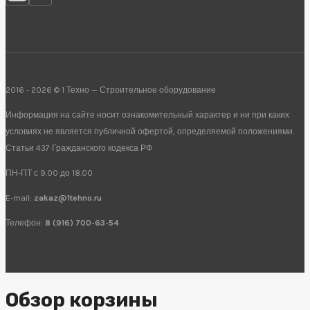
2016 - 2026 © 1 Техно — Строительное оборудование
Информация на сайте носит ознакомительный характер и ни при каких
условиях не является публичной офертой, определяемой положениями
Статьи 437 Гражданского кодекса РФ
ПН-ПТ с 9.00 до 18.00
E-mail:
zakaz@1tehno.ru
Телефон:
8 (916) 700-63-54
Обзор корзины