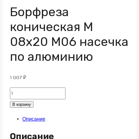
Борфреза
коническая M
08х20 M06 насечка
по алюминию
1 007
₽
Борфреза
коническая
В корзину
M
Описание
08х20
M06
Описание