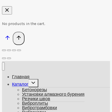
No products in the cart.
Главная
Развернуть
Каталог
дочернее
Бетонорезы
меню
Установки алмазного бурения
Резчики швов
Виброплиты
Вибротрамбовки