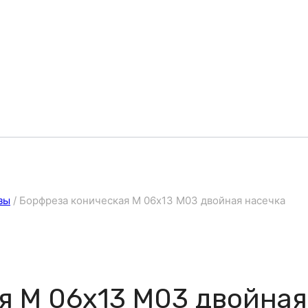
зы
/
Борфреза коническая M 06х13 M03 двойная насечка
я M 06х13 M03 двойная