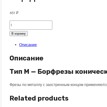
451
₽
Борфреза
коническая
В корзину
M
Описание
06х13
M03
Описание
двойная
насечка
Тип M — Борфрезы коничес
quantity
Фрезы по металлу с заостренным концом применяются
Related products