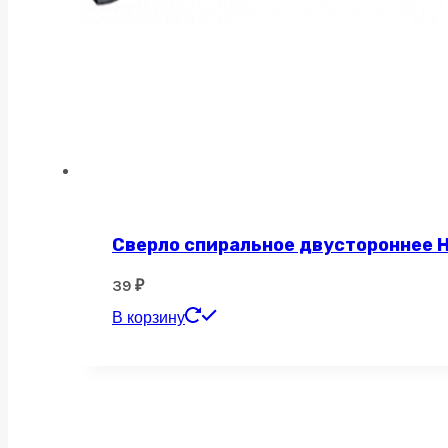
Сверло спиральное двустороннее H
39
₽
В корзину