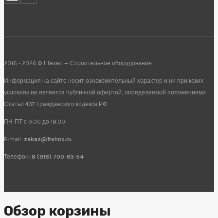
2016 - 2026 © 1 Техно — Строительное оборудование
Информация на сайте носит ознакомительный характер и ни при каких
условиях не является публичной офертой, определяемой положениями
Статьи 437 Гражданского кодекса РФ
ПН-ПТ с 9.00 до 18.00
E-mail:
zakaz@1tehno.ru
Телефон:
8 (916) 700-63-54
Обзор корзины