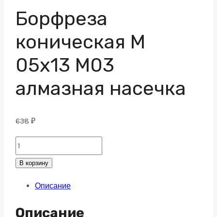
Борфреза
коническая M
05х13 M03
алмазная насечка
638
₽
Борфреза
коническая
В корзину
M
Описание
05х13
M03
Описание