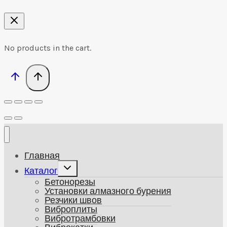
No products in the cart.
Главная
Развернуть
Каталог
дочернее
Бетонорезы
меню
Установки алмазного бурения
Резчики швов
Виброплиты
Вибротрамбовки