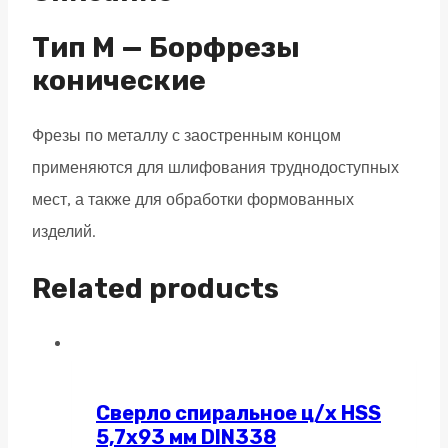
алмазная
насечка
Тип M — Борфрезы
quantity
конические
Фрезы по металлу с заостренным концом
применяются для шлифования труднодоступных
мест, а также для обработки формованных
изделий.
Related products
Сверло спиральное ц/х HSS
5,7х93 мм DIN338