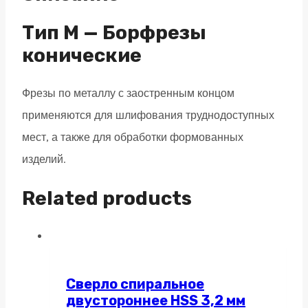
M06
двойная
Тип M — Борфрезы
насечка
конические
quantity
Фрезы по металлу с заостренным концом
применяются для шлифования труднодоступных
мест, а также для обработки формованных
изделий.
Related products
Сверло спиральное
двустороннее HSS 3,2 мм