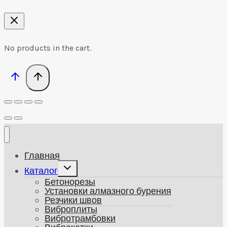
No products in the cart.
Главная
Развернуть
Каталог
дочернее
Бетонорезы
меню
Установки алмазного бурения
Резчики швов
Виброплиты
Вибротрамбовки