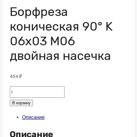
Борфреза
коническая 90° K
06х03 M06
двойная насечка
454
₽
Борфреза
коническая
В корзину
90°
Описание
K
06х03
Описание