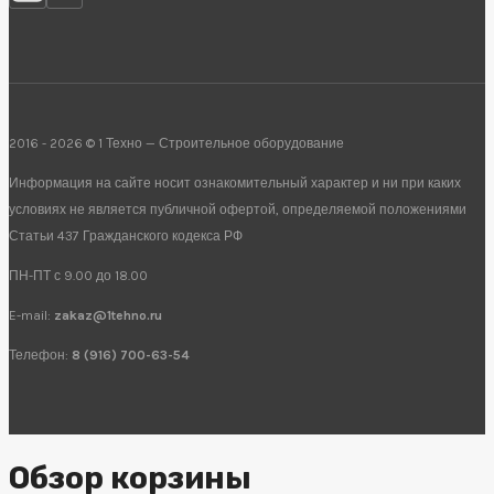
2016 - 2026 © 1 Техно — Строительное оборудование
Информация на сайте носит ознакомительный характер и ни при каких
условиях не является публичной офертой, определяемой положениями
Статьи 437 Гражданского кодекса РФ
ПН-ПТ с 9.00 до 18.00
E-mail:
zakaz@1tehno.ru
Телефон:
8 (916) 700-63-54
Обзор корзины