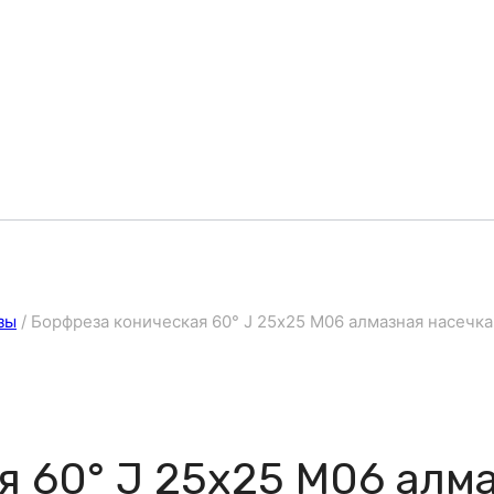
зы
/
Борфреза коническая 60° J 25х25 M06 алмазная насечка
я 60° J 25х25 M06 алм