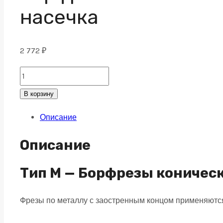
насечка
2 772
₽
Борфреза
коническая
В корзину
60°
Описание
J
25х25
Описание
M06
алмазная
Тип M — Борфрезы коничес
насечка
Фрезы по металлу с заостренным концом применяются
quantity