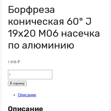
Борфреза
коническая 60° J
19х20 M06 насечка
по алюминию
1 918
₽
Борфреза
коническая
В корзину
60°
Описание
J
19х20
Описание