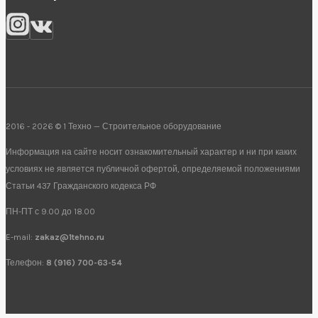
2016 - 2026 © 1 Техно — Строительное оборудование
Информация на сайте носит ознакомительный характер и ни при каких
условиях не является публичной офертой, определяемой положениями
Статьи 437 Гражданского кодекса РФ
ПН-ПТ с 9.00 до 18.00
E-mail:
zakaz@1tehno.ru
Телефон:
8 (916) 700-63-54