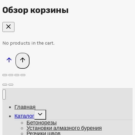
Обзор корзины
No products in the cart.
Главная
Развернуть
Каталог
дочернее
Бетонорезы
меню
Установки алмазного бурения
Резчики швов