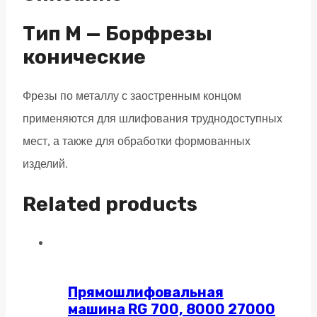
M06
насечка
Тип M — Борфрезы
по
конические
алюминию
Фрезы по металлу с заостренным концом
quantity
применяются для шлифования труднодоступных
мест, а также для обработки формованных
изделий.
Related products
Прямошлифовальная
машина RG 700, 8000 27000