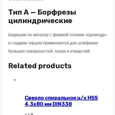
двойная
насечка
Тип А — Борфрезы
quantity
цилиндрические
Шарошки по металлу с формой головки «Цилиндр»
и гладким торцом применяются для шлифовки
больших поверхностей, пазов и отверстий.
Related products
Сверло спиральное ц/х HSS
4,3х80 мм DIN338