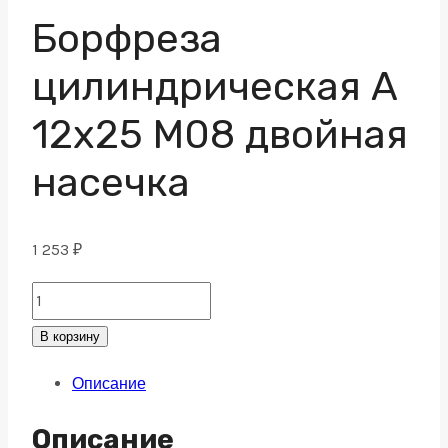
Борфреза
цилиндрическая A
12х25 M08 двойная
насечка
1 253
₽
Борфреза
цилиндрическая
В корзину
A
Описание
12х25
M08
Описание