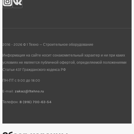
2016 - 2026 © 1 Техно — Строительное оборудование
Информация на сайте носит ознакомительный характер и ни при каких
условиях не является публичной офертой, определяемой положениями
Статьи 437 Гражданского кодекса РФ
ПН-ПТ с 9.00 до 18.00
E-mail:
zakaz@1tehno.ru
Телефон:
8 (916) 700-63-54