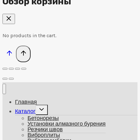
Обзор корзины
No products in the cart.
Главная
Развернуть
Каталог
дочернее
Бетонорезы
меню
Установки алмазного бурения
Резчики швов
Виброплиты