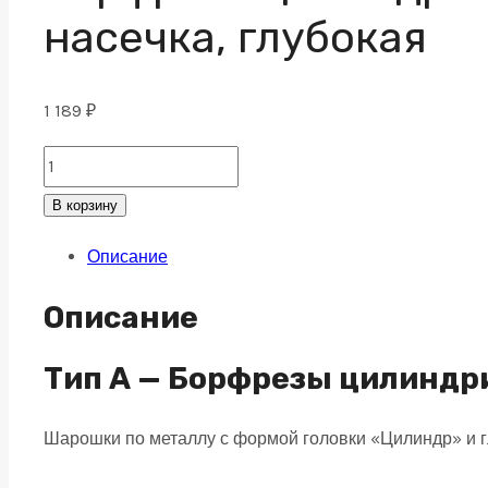
насечка, глубокая
1 189
₽
Борфреза
цилиндрическая
В корзину
A
Описание
12х25
M06
Описание
двойная
насечка,
Тип А — Борфрезы цилиндр
глубокая
Шарошки по металлу с формой головки «Цилиндр» и г
quantity