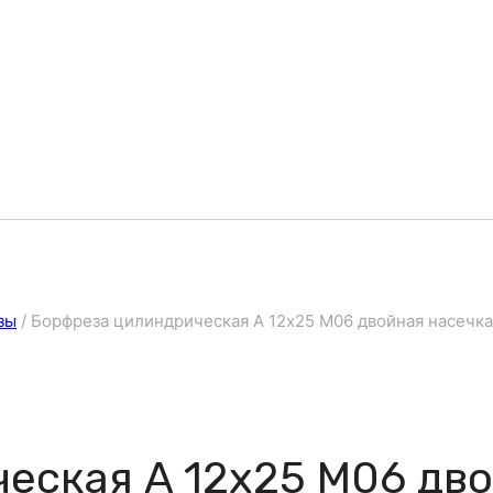
зы
/
Борфреза цилиндрическая A 12х25 M06 двойная насечка
еская A 12х25 M06 дв